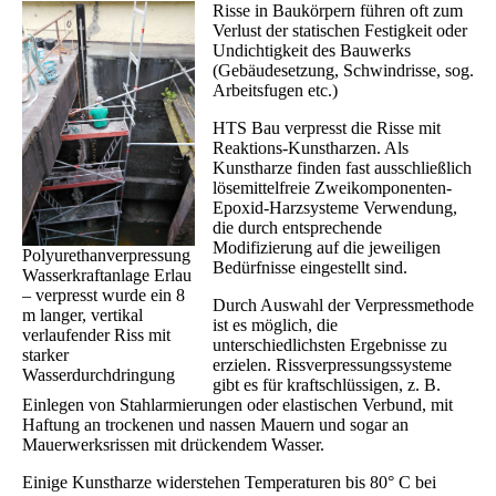
Risse in Baukörpern führen oft zum
Verlust der statischen Festigkeit oder
Undichtigkeit des Bauwerks
(Gebäudesetzung, Schwindrisse, sog.
Arbeitsfugen etc.)
HTS Bau verpresst die Risse mit
Reaktions-Kunstharzen. Als
Kunstharze finden fast ausschließlich
lösemittelfreie Zweikomponenten-
Epoxid-Harzsysteme Verwendung,
die durch entsprechende
Modifizierung auf die jeweiligen
Polyurethanverpressung
Bedürfnisse eingestellt sind.
Wasserkraftanlage Erlau
– verpresst wurde ein 8
Durch Auswahl der Verpressmethode
m langer, vertikal
ist es möglich, die
verlaufender Riss mit
unterschiedlichsten Ergebnisse zu
starker
erzielen. Rissverpressungssysteme
Wasserdurchdringung
gibt es für kraftschlüssigen, z. B.
Einlegen von Stahlarmierungen oder elastischen Verbund, mit
Haftung an trockenen und nassen Mauern und sogar an
Mauerwerksrissen mit drückendem Wasser.
Einige Kunstharze widerstehen Temperaturen bis 80° C bei